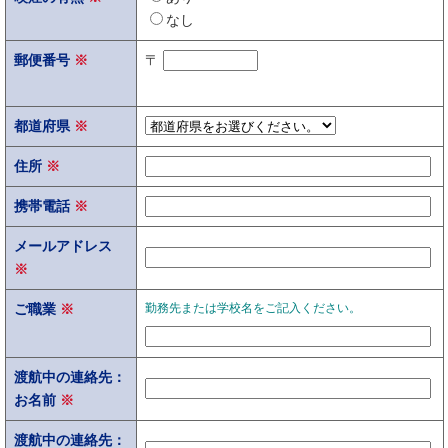
なし
郵便番号
※
〒
都道府県
※
住所
※
携帯電話
※
メールアドレス
※
ご職業
※
勤務先または学校名をご記入ください。
渡航中の連絡先：
お名前
※
渡航中の連絡先：