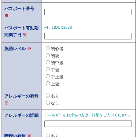
パスポート番号
※
パスポート有効期
例：18JUN2028
間満了日
※
英語レベル
※
初心者
初級
初中級
中級
中上級
上級
アレルギーの有無
あり
※
なし
アレルギーの詳細
アレルギーをお持ちの方は、詳細をご入力ください。
喫煙の有無
※
あり