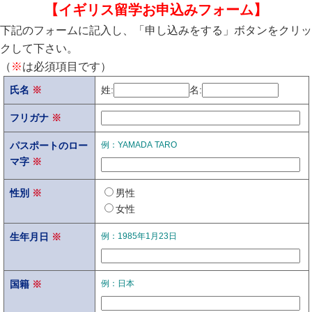
【イギリス留学お申込みフォーム】
下記のフォームに記入し、「申し込みをする」ボタンをクリッ
クして下さい。
（
※
は必須項目です）
氏名
※
姓:
名:
フリガナ
※
パスポートのロー
例：YAMADA TARO
マ字
※
性別
※
男性
女性
生年月日
※
例：1985年1月23日
国籍
※
例：日本