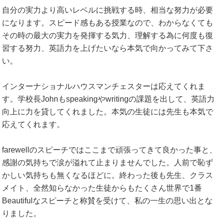
自分の実力より高いレベルに挑戦する時、相当な努力が必要
になります。スピード感もある授業なので、わからなくても
その時の最大の実力を発揮する気力、理解する為に何度も復
習する努力、英語力を上げたいなら本気で向かってみて下さ
い。
インターナショナルハウスマンチェスターは応えてくれま
す。学校長Johnもspeakingやwritingの課題を出して、英語力
向上に力を貸してくれました。本気の生徒には先生も本気で
応えてくれます。
farewellのスピーチではここまで頑張ってきて良かった事と、
感謝の気持ちで涙が溢れて止まりませんでした。人前で恥ず
かしい気持ちも無くなるほどに。終わった後も先生、クラス
メイト、全然知らなかった生徒からもたくさん世界で1番
Beautifulなスピーチと称賛を受けて、私の一生の思い出とな
りました。