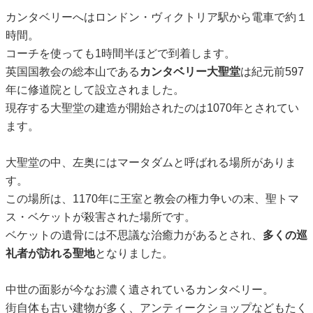
カンタベリーへはロンドン・ヴィクトリア駅から電車で約１
時間。
コーチを使っても1時間半ほどで到着します。
英国国教会の総本山である
カンタベリー大聖堂
は紀元前597
年に修道院として設立されました。
現存する大聖堂の建造が開始されたのは1070年とされてい
ます。
大聖堂の中、左奥にはマータダムと呼ばれる場所がありま
す。
この場所は、1170年に王室と教会の権力争いの末、聖トマ
ス・ベケットが殺害された場所です。
ベケットの遺骨には不思議な治癒力があるとされ、
多くの巡
礼者が訪れる聖地
となりました。
中世の面影が今なお濃く遺されているカンタベリー。
街自体も古い建物が多く、アンティークショップなどもたく