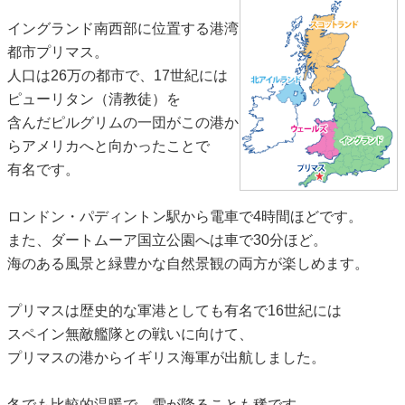
イングランド南西部に位置する港湾
都市プリマス。
人口は26万の都市で、17世紀には
ピューリタン（清教徒）を
含んだピルグリムの一団がこの港か
らアメリカへと向かったことで
有名です。
ロンドン・パディントン駅から電車で4時間ほどです。
また、ダートムーア国立公園へは車で30分ほど。
海のある風景と緑豊かな自然景観の両方が楽しめます。
プリマスは歴史的な軍港としても有名で16世紀には
スペイン無敵艦隊との戦いに向けて、
プリマスの港からイギリス海軍が出航しました。
冬でも比較的温暖で、雪が降ることも稀です。