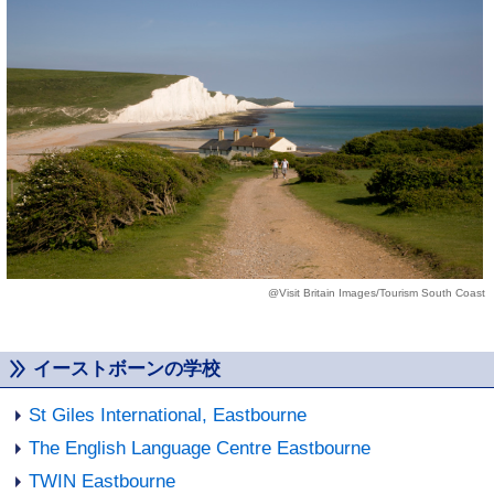
@Visit Britain Images/Tourism South Coast
イーストボーンの学校
St Giles International, Eastbourne
The English Language Centre Eastbourne
TWIN Eastbourne