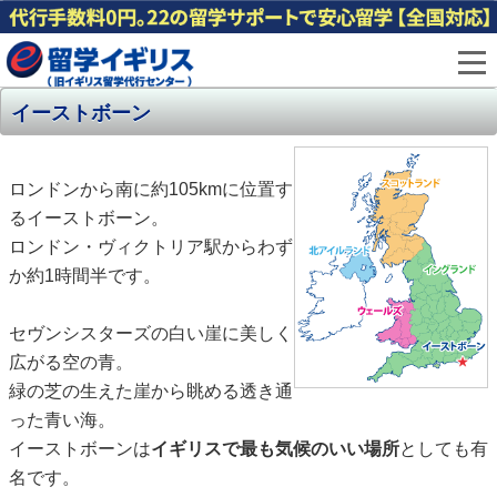
イーストボーン
ロンドンから南に約105kmに位置す
るイーストボーン。
ロンドン・ヴィクトリア駅からわず
か約1時間半です。
セヴンシスターズの白い崖に美しく
広がる空の青。
緑の芝の生えた崖から眺める透き通
った青い海。
イーストボーンは
イギリスで最も気候のいい場所
としても有
名です。