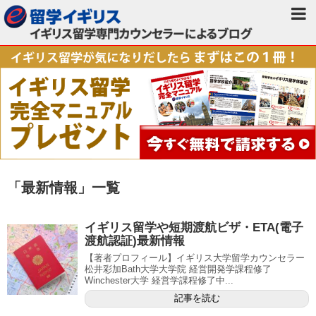
「
最新情報
」
一覧
イギリス留学や短期渡航ビザ・ETA(電子
渡航認証)最新情報
【著者プロフィール】イギリス大学留学カウンセラー
松井彩加Bath大学大学院 経営開発学課程修了
Winchester大学 経営学課程修了中...
記事を読む