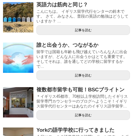
英語力は筋肉と同じ？
こんにちは。 イギリス留学代行センターの鈴木で
す。 さて、みなさん、普段の英語の勉強はどうして
いますか？ ...
記事を読む
誰と出会うか、つながるか
留学では国籍も年齢も飛び越えていろんな人に出会
いますが、どんな人に出会うかはとても重要です。
そしてそれは、誰を通してどの学校に留学するか
で...
記事を読む
複数都市留学も可能！BSCブライトン
＊イギリス45都市、70校以上学校訪問したイギリス
留学専門カウンセラーのブログへようこそ！イギリ
ス留学代行センターはあなたのイギリス語学留学...
記事を読む
Yorkの語学学校に行ってきました