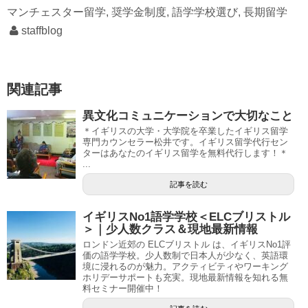
マンチェスター留学
,
奨学金制度
,
語学学校選び
,
長期留学
staffblog
関連記事
異文化コミュニケーションで大切なこと
＊イギリスの大学・大学院を卒業したイギリス留学
専門カウンセラー松井です。イギリス留学代行セン
ターはあなたのイギリス留学を無料代行します！＊
...
記事を読む
イギリスNo1語学学校＜ELCブリストル
＞｜少人数クラス＆現地最新情報
ロンドン近郊の ELCブリストル は、イギリスNo1評
価の語学学校。少人数制で日本人が少なく、英語環
境に浸れるのが魅力。アクティビティやワーキング
ホリデーサポートも充実。現地最新情報を知れる無
料セミナー開催中！