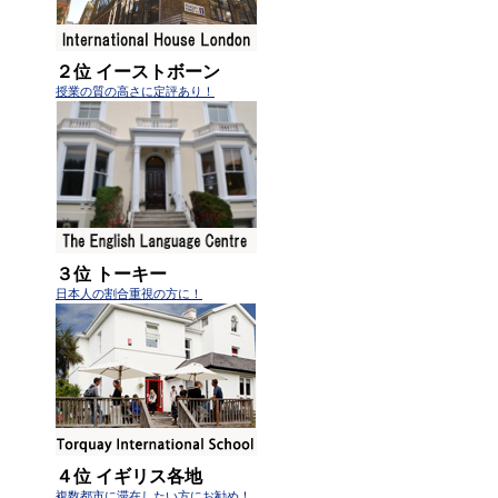
２位 イーストボーン
授業の質の高さに定評あり！
３位 トーキー
日本人の割合重視の方に！
４位 イギリス各地
複数都市に滞在したい方にお勧め！