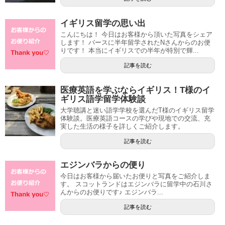
イギリス留学の思い出
こんにちは！ 今日はお客様から頂いた写真をシェア
します！ バースに半年留学されたNさんからのお便
りです！ 本当にイギリスでの半年が特別で輝...
記事を読む
医療英語を学ぶならイギリス！T様のイ
ギリス語学留学体験談
大学聴講と迷い語学学校を選んだT様のイギリス留学
体験談。医療英語コースの学びや現地での交流、充
実した生活の様子を詳しくご紹介します。
記事を読む
エジンバラからの便り
今日はお客様から届いたお便りと写真をご紹介しま
す。 スコットランドはエジンバラに留学中の石川さ
んからのお便りです♪ エジンバラ...
記事を読む