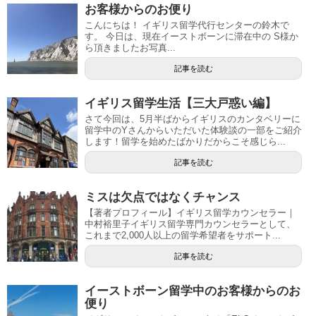
お客様からのお便り
こんにちは！ イギリス留学代行センターの鈴木で
す。 今日は、現在イーストボーンに滞在中の S様か
ら頂きましたお写真...
記事を読む
イギリス留学生活【三大戸惑い編】
さて今回は、5月半ばからイギリスのカンタベリーに
留学中のYさんからいただいた体験談の一部をご紹介
します！留学を始めたばかりだからこそ感じら...
記事を読む
ミスは欠点ではなくチャンス
【著者プロフィール】イギリス留学カウンセラー｜
中村裕里子イギリス留学専門カウンセラーとして、
これまで2,000人以上の留学希望者をサポート...
記事を読む
イーストボーン留学中のお客様からのお
便り