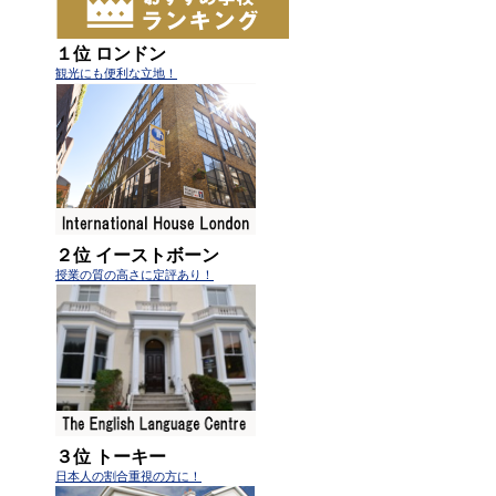
１位 ロンドン
観光にも便利な立地！
２位 イーストボーン
授業の質の高さに定評あり！
３位 トーキー
日本人の割合重視の方に！