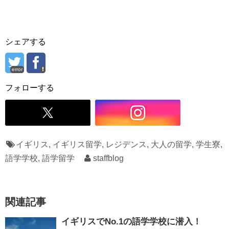
シェアする
error
フォローする
イギリス
,
イギリス留学
,
レジデンス
,
大人の留学
,
学生寮
,
語学学校
,
語学留学
staffblog
関連記事
イギリスでNo.1の語学学校に潜入！