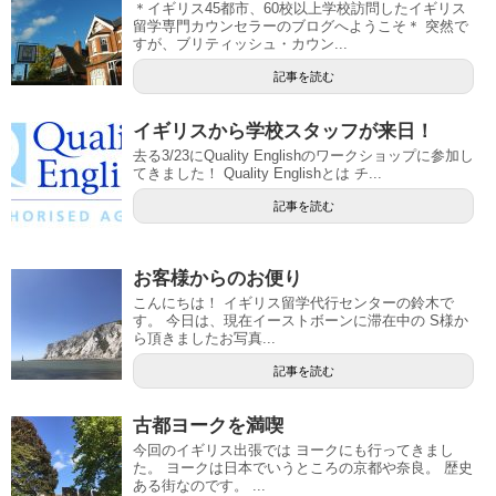
＊イギリス45都市、60校以上学校訪問したイギリス
留学専門カウンセラーのブログへようこそ＊ 突然で
すが、ブリティッシュ・カウン...
記事を読む
イギリスから学校スタッフが来日！
去る3/23にQuality Englishのワークショップに参加し
てきました！ Quality Englishとは チ...
記事を読む
お客様からのお便り
こんにちは！ イギリス留学代行センターの鈴木で
す。 今日は、現在イーストボーンに滞在中の S様か
ら頂きましたお写真...
記事を読む
古都ヨークを満喫
今回のイギリス出張では ヨークにも行ってきまし
た。 ヨークは日本でいうところの京都や奈良。 歴史
ある街なのです。 ...